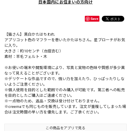
日本国内にお住まいの方向け
Save
【猫さん】黒白かたはちわれ
アプリコット色のマフラーを巻いたかたはちさん。星ブローチがお気
に入り。
大きさ：約10センチ（台座含む）
素材：羊毛フェルト・木
※お使いの端末や閲覧環境により、写真と実物の色味や質感が多少異
なって見えることがございます。
※デリケートな作品ですので、強い力を加えたり、ひっぱったりしな
いようご注意ください。
※個人使用を目的とした範囲でのみ購入が可能です。第三者への転売
を目的としたご購入はご遠慮ください。
※一点物のため、返品・交換は受け付けておりません。
※creemaでも同じものを販売しています。注文が重複してしまった場
合は注文時間の早い方を優先します。ご了承ください。
この商品をアプリで見る