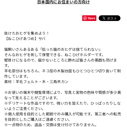
日本国内にお住まいの方向け
Save
抜けたおヒゲを集めよう！
【ねこひげあつめ】サバ
猫飼いさんあるある「拾った猫のおヒゲは捨てられない」
そんなおヒゲを刺して保管できる、ねこひげホルダーです。
壁掛けになるので、届かないところに飾れば猫さんの悪戯も防げま
す。
羊毛部分はもちろん、ネコ型の木製台座もひとつひとつ切り抜いて制
作しています。
素材：羊毛フェルト・木・三角吊カン
※お使いの端末や閲覧環境により、写真と実物の色味や質感が多少異
なって見えることがございます。
※デリケートな作品ですので、強い力を加えたり、ひっぱったりしな
いようご注意ください。
※個人使用を目的とした範囲でのみ購入が可能です。第三者への転売
を目的としたご購入はご遠慮ください。
※一点物のため、返品・交換は受け付けておりません。