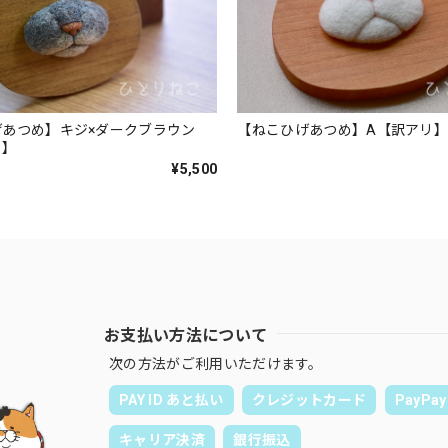
げあつめ】キジ×ダークブラウン
【ねこひげあつめ】A【訳アリ
ノ】
¥5,500
お支払い方法について
次の方法がご利用いただけます。
PAY ID あと払い
クレジットカード
PayPay
キャリア決済
銀行振込