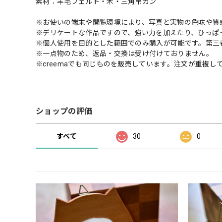
素材：羊毛フェルト・木・三角吊カン
※お使いの端末や閲覧環境により、写真と実物の色味や質
※デリケートな作品ですので、強い力を加えたり、ひっぱ
※個人使用を目的とした範囲でのみ購入が可能です。第三
※一点物のため、返品・交換は受け付けておりません。
※creemaでも同じものを販売しています。注文が重複
ショップの評価
すべて
30
0