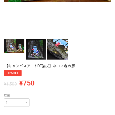
【キャンバスアートDE猫ズ】ネコノ森の扉
50%OFF
¥750
¥1,500
数量