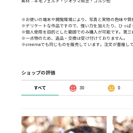
素材：羊毛フェルト・ジオラマ用芝・コルク他
※お使いの端末や閲覧環境により、写真と実物の色味や質
※デリケートな作品ですので、強い力を加えたり、ひっぱ
※個人使用を目的とした範囲でのみ購入が可能です。第三
※一点物のため、返品・交換は受け付けておりません。
※creemaでも同じものを販売しています。注文が重複
ショップの評価
すべて
30
0