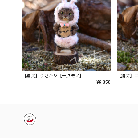
【猫ズ】うさキジ【一点モノ】
【猫ズ】
¥9,350