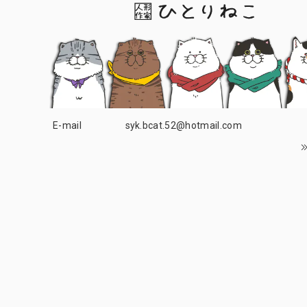
E-mail
syk.bcat.52@hotmail.com