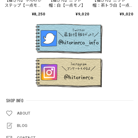
【猫さん】やんのか
【猫さん】ニット
【猫さん】ニット
ステップ【一点モ
帽：白【一点モノ】
帽：茶トラ白【一点
ノ】
モノ】
¥8,250
¥9,020
¥9,020
SHOP INFO
ABOUT
BLOG
CONTACT