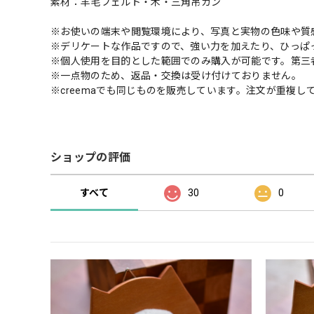
素材：羊毛フェルト・木・三角吊カン
※お使いの端末や閲覧環境により、写真と実物の色味や質
※デリケートな作品ですので、強い力を加えたり、ひっぱ
※個人使用を目的とした範囲でのみ購入が可能です。第三
※一点物のため、返品・交換は受け付けておりません。
※creemaでも同じものを販売しています。注文が重複
ショップの評価
すべて
30
0